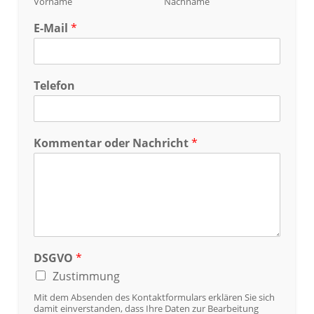
Vorname
Nachname
E-Mail
*
T
Telefon
e
l
e
f
Kommentar oder Nachricht
*
o
n
N
a
c
h
r
i
DSGVO
*
c
h
Zustimmung
t
Mit dem Absenden des Kontaktformulars erklären Sie sich
o
damit einverstanden, dass Ihre Daten zur Bearbeitung