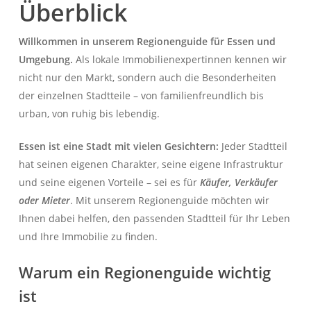
Überblick
Willkommen in unserem Regionenguide für Essen und
Umgebung.
Als lokale Immobilienexpertinnen kennen wir
nicht nur den Markt, sondern auch die Besonderheiten
der einzelnen Stadtteile – von familienfreundlich bis
Herzlich Willkommen
urban, von ruhig bis lebendig.
First Real Estate Partner
Sie suchen eine Immobilie
Essen ist eine Stadt mit vielen Gesichtern:
Jeder Stadtteil
die perfekt zu Ihnen passt?
Dann möchten wir Ihre erste Adresse
hat seinen eigenen Charakter, seine eigene Infrastruktur
für Ihre neue Adresse sein!
und seine eigenen Vorteile – sei es für
Käufer, Verkäufer
oder Mieter
. Mit unserem Regionenguide möchten wir
IMMOBILIEN
KONTAKT
Ihnen dabei helfen, den passenden Stadtteil für Ihr Leben
und Ihre Immobilie zu finden.
Warum ein Regionenguide wichtig
ist