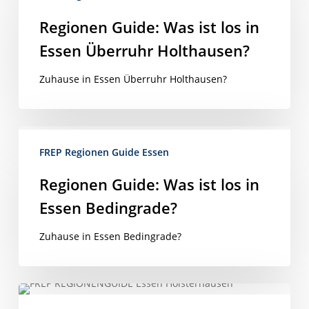
Was
über E wie Exklusive Vermarktung
bis Z wie Zielsicherer Verkaufsabschluss!
ist
Regionen Guide: Was ist los in
WIR KÜMMERN UNS!
los
Essen Überruhr Holthausen?
in
IMMOBILIEN
KONTAKT
Essen
Zuhause in Essen Überruhr Holthausen?
Überruhr
Holthausen?
Regionen
Guide:
FREP Regionen Guide Essen
Was
Regionen Guide: Was ist los in
ist
Essen Bedingrade?
los
in
Herzlich Willkommen
Zuhause in Essen Bedingrade?
Essen
First Real Estate Partner
Bedingrade?
Wir kennen unseren Markt
und sind bestens vernetzt.
Unsere Kunden schätzen
Regionen
unser persönliches Engagement