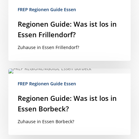
Guide:
FREP Regionen Guide Essen
Was
ist
Regionen Guide: Was ist los in
los
Essen Frillendorf?
in
Essen
Zuhause in Essen Frillendorf?
Frillendorf?
Regionen
Guide:
FREP Regionen Guide Essen
Was
ist
Regionen Guide: Was ist los in
los
Essen Borbeck?
in
Essen
Zuhause in Essen Borbeck?
Borbeck?