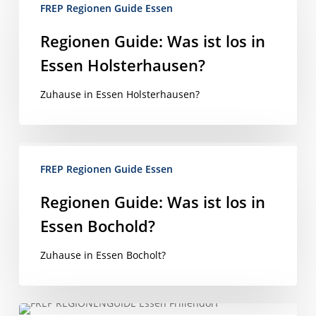
Guide:
und unser hohes Verantwortungsbewusstsein.
FREP Regionen Guide Essen
Was
ist
Regionen Guide: Was ist los in
IMMOBILIEN
KONTAKT
los
Essen Holsterhausen?
in
Essen
Zuhause in Essen Holsterhausen?
Holsterhausen?
Regionen
Guide:
FREP Regionen Guide Essen
Was
Regionen Guide: Was ist los in
ist
Essen Bochold?
los
in
Zuhause in Essen Bocholt?
Essen
Bochold?
Regionen