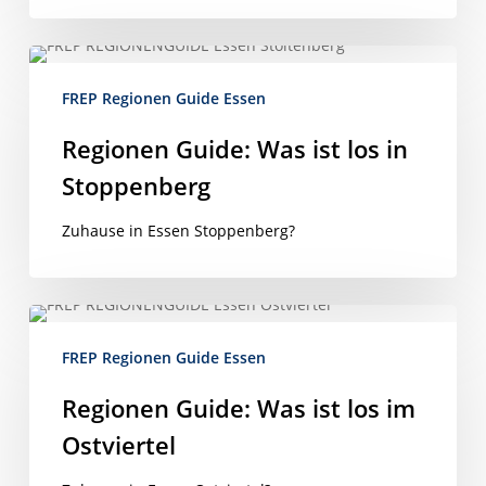
Regionen
Guide:
FREP Regionen Guide Essen
Was
ist
Regionen Guide: Was ist los in
los
Stoppenberg
in
Stoppenberg
Zuhause in Essen Stoppenberg?
Regionen
Guide:
FREP Regionen Guide Essen
Was
ist
Regionen Guide: Was ist los im
los
Ostviertel
im