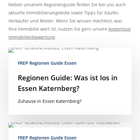
Neben unserem Regionenguide finden Sie bei uns auch
First Real Estate Partner
Geben Sie Ihre Werte in kompetente Hände!
aktuelle Immobilienangebote sowie Tipps für Käufer,
Sie wollen Ihre Immobilie verkaufen oder vermieten?
Verkäufer und Mieter. Wenn Sie wissen möchtest, was
Wir legen Wert auf perfekten Service
Ihre Immobilie wert ist, nutzen Sie gern unsere
kostenlose
Sie!
– Wir legen Wert auf
Immobilienbewertung
.
IMMOBILIEN
KONTAKT
Regionen
Guide:
FREP Regionen Guide Essen
Was
ist
Regionen Guide: Was ist los in
los
Essen Katernberg?
in
Essen
Zuhause in Essen Katernberg?
Katernberg?
Herzlich Willkommen
Regionen
First Real Estate Partner
Guide:
Von A wie After-Sale-Service
FREP Regionen Guide Essen