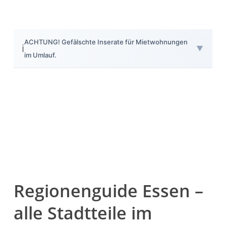
ACHTUNG! Gefälschte Inserate für Mietwohnungen
ℹ️
▼
im Umlauf.
Herzlich Willkommen
First Real Estate Partner
Ihre Immobilienmaklerinnen in Essen
und Umgebung.
Mit Leidenschaft und Know-how kümmern wir uns um
Ihre Immobilienwünsche.
IMMOBILIEN
KONTAKT
Regionenguide Essen –
alle Stadtteile im