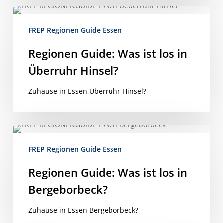
Regionen
Guide:
FREP Regionen Guide Essen
Was
ist
Regionen Guide: Was ist los in
los
Überruhr Hinsel?
in
Überruhr
Zuhause in Essen Überruhr Hinsel?
Hinsel?
Regionen
Guide:
FREP Regionen Guide Essen
Was
ist
Regionen Guide: Was ist los in
los
Bergeborbeck?
in
Bergeborbeck?
Zuhause in Essen Bergeborbeck?