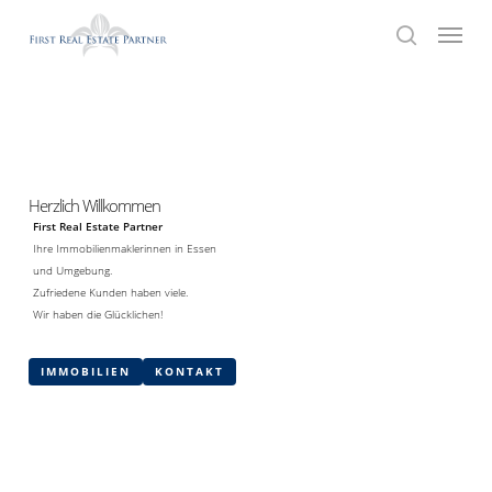
Skip
Menu
to
search
main
content
Herzlich Willkommen
First Real Estate Partner
Ihre Immobilienmaklerinnen in Essen
und Umgebung.
Zufriedene Kunden haben viele.
Wir haben die Glücklichen!
IMMOBILIEN
KONTAKT