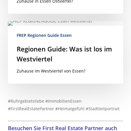
Ostviertel
Zuhause in Essen Ostviertel?
Regionen
Guide:
FREP Regionen Guide Essen
Was
ist
Regionen Guide: Was ist los im
los
Westviertel
im
Westviertel
Zuhause im Westviertel von Essen?
#Ruhrgebietsliebe #ImmobilienEssen
#FirstRealEstatePartner #Heimatgefühl #Stadtteilportrait
Besuchen Sie First Real Estate Partner auch