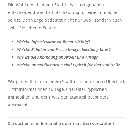
Die Wahl des richtigen Stadtteils ist oft genauso
entscheidend wie die Entscheidung für eine Immobilie
Herzlich Willkommen
First Real Estate Partner
selbst. Denn Lage bedeutet nicht nur „wo“, sondern auch
Modernes Mobilitätsmanagement für Unternehmen und Privatpersonen!
„wie“ Sie leben möchten
Sie wollen bei einem Jobwechsel oder Ortswechsel
schnell und reibungslos Fuß fassen?
Welche Infrastruktur ist Ihnen wichtig?
Wir bieten ein individuelles Rundumsorglospaket!
Welche Schulen und Freizeitmöglichkeiten gibt es?
Wie ist die Anbindung an Arbeit und Alltag?
IMMOBILIEN
KONTAKT
Welche Immobilienarten sind typisch für den Stadtteil?
Wir geben Ihnen zu jedem Stadtteil einen klaren Überblick
– mit Informationen zu Lage, Charakter, typischen
Immobilien und dem, was den Stadtteil besonders
ausmacht.
Sie suchen eine Immobilie oder möchten verkaufen?
Herzlich Willkommen