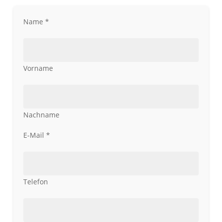
Name
*
Vorname
Nachname
Kommentar
E-Mail
*
Name
Nachricht
Telefon