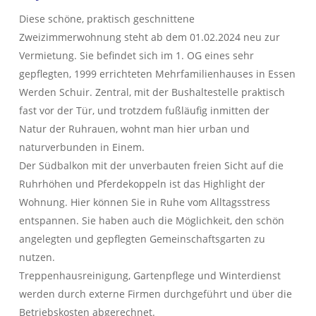
über E wie Exklusive Vermarktung
Diese schöne, praktisch geschnittene
bis Z wie Zielsicherer Verkaufsabschluss!
WIR KÜMMERN UNS!
Zweizimmerwohnung steht ab dem 01.02.2024 neu zur
Vermietung. Sie befindet sich im 1. OG eines sehr
IMMOBILIEN
KONTAKT
gepflegten, 1999 errichteten Mehrfamilienhauses in Essen
Werden Schuir. Zentral, mit der Bushaltestelle praktisch
fast vor der Tür, und trotzdem fußläufig inmitten der
Natur der Ruhrauen, wohnt man hier urban und
naturverbunden in Einem.
Der Südbalkon mit der unverbauten freien Sicht auf die
Ruhrhöhen und Pferdekoppeln ist das Highlight der
Wohnung. Hier können Sie in Ruhe vom Alltagsstress
entspannen. Sie haben auch die Möglichkeit, den schön
Herzlich Willkommen
angelegten und gepflegten Gemeinschaftsgarten zu
First Real Estate Partner
nutzen.
Wir kennen unseren Markt
Treppenhausreinigung, Gartenpflege und Winterdienst
und sind bestens vernetzt.
werden durch externe Firmen durchgeführt und über die
Unsere Kunden schätzen
unser persönliches Engagement
Betriebskosten abgerechnet.