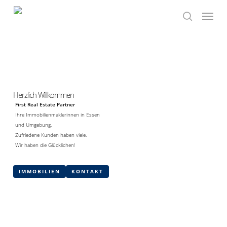
Skip
Menu
to
search
main
content
Herzlich Willkommen
First Real Estate Partner
Ihre Immobilienmaklerinnen in Essen
und Umgebung.
Zufriedene Kunden haben viele.
Wir haben die Glücklichen!
IMMOBILIEN
KONTAKT