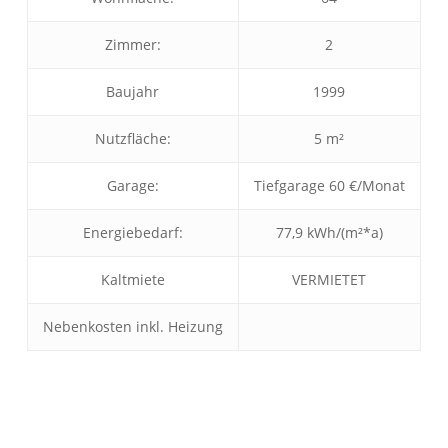
Herzlich Willkommen
Zimmer:
2
First Real Estate Partner
Modernes Mobilitätsmanagement für Unternehmen und Privatpersonen!
Baujahr
1999
Sie wollen bei einem Jobwechsel oder Ortswechsel
schnell und reibungslos Fuß fassen?
Nutzfläche:
5 m²
Wir bieten ein individuelles Rundumsorglospaket!
Garage:
Tiefgarage 60 €/Monat
IMMOBILIEN
KONTAKT
Energiebedarf:
77,9 kWh/(m²*a)
Kaltmiete
VERMIETET
Nebenkosten inkl. Heizung
Herzlich Willkommen