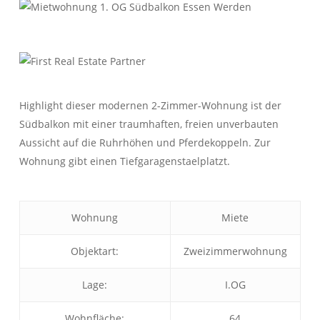
Highlight dieser modernen 2-Zimmer-Wohnung ist der
Herzlich Willkommen
Südbalkon mit einer traumhaften, freien unverbauten
First Real Estate Partner
Sie suchen eine Immobilie
Aussicht auf die Ruhrhöhen und Pferdekoppeln. Zur
die perfekt zu Ihnen passt?
Wohnung gibt einen Tiefgaragenstaelplatzt.
Dann möchten wir Ihre erste Adresse
für Ihre neue Adresse sein!
Wohnung
Miete
IMMOBILIEN
KONTAKT
Objektart:
Zweizimmerwohnung
Lage:
I.OG
Wohnfläche:
64