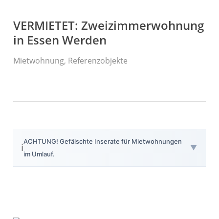
VERMIETET: Zweizimmerwohnung
in Essen Werden
Mietwohnung
,
Referenzobjekte
Herzlich Willkommen
First Real Estate Partner
Ihre Immobilienmaklerinnen in Essen
und Umgebung.
Mit Leidenschaft und Know-how kümmern wir uns um
Ihre Immobilienwünsche.
ACHTUNG! Gefälschte Inserate für Mietwohnungen
IMMOBILIEN
KONTAKT
ℹ️
▼
im Umlauf.