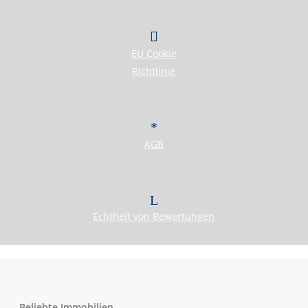
First Real Estate Partner
Geben Sie Ihre Werte in kompetente Hände!
Sie wollen Ihre Immobilie verkaufen oder vermieten?
Wir legen Wert auf perfekten Service
EU Cookie
Sie!
– Wir legen Wert auf
Richtlinie
IMMOBILIEN
KONTAKT
AGB
Echtheit von Bewertungen
Herzlich Willkommen
First Real Estate Partner
Von A wie After-Sale-Service
Beliebte Immobilien