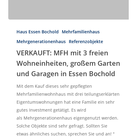
VERKAUFT:
MFH
Haus Essen Bochold
Mehrfamilienhaus
mit
Mehrgenerationenhaus
Referenzobjekte
3
Herzlich Willkommen
VERKAUFT: MFH mit 3 freien
First Real Estate Partner
freien
Sie suchen eine Immobilie
Wohneinheiten, großem Garten
Wohneinheiten,
die perfekt zu Ihnen passt?
großem
und Garagen in Essen Bochold
Dann möchten wir Ihre erste Adresse
für Ihre neue Adresse sein!
Garten
Mit dem Kauf dieses sehr gepflegten
und
IMMOBILIEN
KONTAKT
Mehrfamilienwohnhaus mit drei teilungserklärten
Garagen
Eigentumswohnungen hat eine Familie ein sehr
in
gutes Investment getätigt. Es wird
Essen
als Mehrgenerationenhaus eigengenutzt werden.
Bochold
Solche Objekte sind sehr gefragt. Sollten Sie
etwas ähnliches suchen, sprechen Sie und an! "