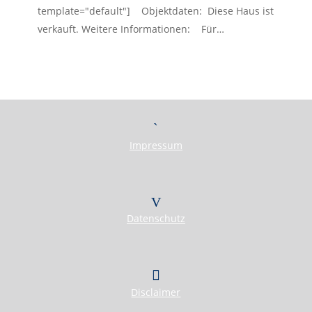
template="default"] Objektdaten: Diese Haus ist
verkauft. Weitere Informationen: Für…
Herzlich Willkommen
First Real Estate Partner
Modernes Mobilitätsmanagement für Unternehmen und Privatpersonen!
Sie wollen bei einem Jobwechsel oder Ortswechsel
schnell und reibungslos Fuß fassen?
Wir bieten ein individuelles Rundumsorglospaket!
IMMOBILIEN
KONTAKT
Impressum
Datenschutz
Disclaimer
Herzlich Willkommen