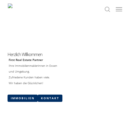
Skip
Menu
to
search
main
content
Herzlich Willkommen
First Real Estate Partner
Ihre Immobilienmaklerinnen in Essen
und Umgebung.
Zufriedene Kunden haben viele.
Wir haben die Glücklichen!
IMMOBILIEN
KONTAKT