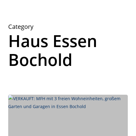
Category
Haus Essen
Herzlich Willkommen
First Real Estate Partner
Bochold
Ihre Immobilienmaklerinnen in Essen
und Umgebung.
Mit Leidenschaft und Know-how kümmern wir uns um
Ihre Immobilienwünsche.
IMMOBILIEN
KONTAKT