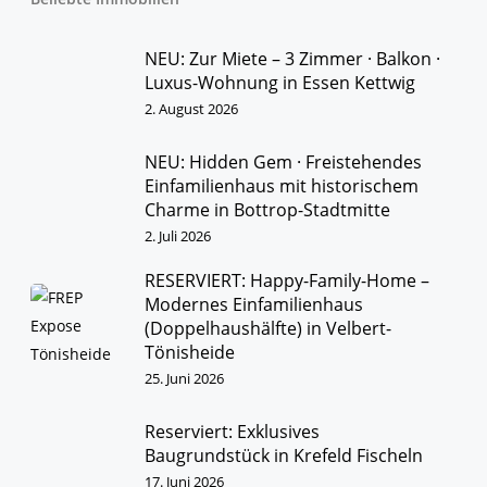
über E wie Exklusive Vermarktung
bis Z wie Zielsicherer Verkaufsabschluss!
WIR KÜMMERN UNS!
NEU: Zur Miete – 3 Zimmer · Balkon ·
Luxus-Wohnung in Essen Kettwig
IMMOBILIEN
KONTAKT
2. August 2026
NEU: Hidden Gem · Freistehendes
Einfamilienhaus mit historischem
Charme in Bottrop-Stadtmitte
2. Juli 2026
RESERVIERT: Happy-Family-Home –
Modernes Einfamilienhaus
(Doppelhaushälfte) in Velbert-
Tönisheide
Herzlich Willkommen
25. Juni 2026
First Real Estate Partner
Wir kennen unseren Markt
Reserviert: Exklusives
und sind bestens vernetzt.
Baugrundstück in Krefeld Fischeln
Unsere Kunden schätzen
unser persönliches Engagement
17. Juni 2026