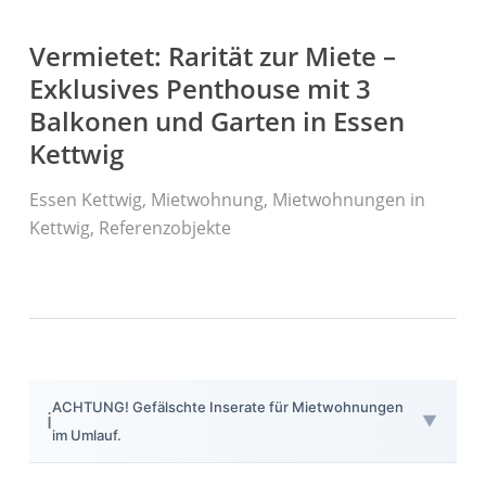
Vermietet: Rarität zur Miete –
Exklusives Penthouse mit 3
Balkonen und Garten in Essen
Kettwig
Herzlich Willkommen
First Real Estate Partner
Ihre Immobilienmaklerinnen in Essen
Essen Kettwig
,
Mietwohnung
,
Mietwohnungen in
und Umgebung.
Kettwig
,
Referenzobjekte
Mit Leidenschaft und Know-how kümmern wir uns um
Ihre Immobilienwünsche.
IMMOBILIEN
KONTAKT
ACHTUNG! Gefälschte Inserate für Mietwohnungen
ℹ️
▼
im Umlauf.