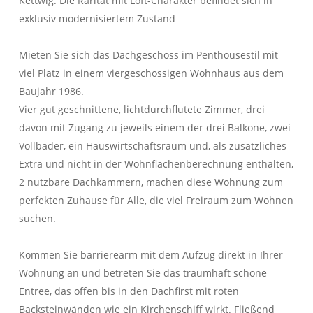
Kettwig. Die Rarität mit Loft-Charakter befindet sich in
und unser hohes Verantwortungsbewusstsein.
exklusiv modernisiertem Zustand
IMMOBILIEN
KONTAKT
Mieten Sie sich das Dachgeschoss im Penthousestil mit
viel Platz in einem viergeschossigen Wohnhaus aus dem
Baujahr 1986.
Vier gut geschnittene, lichtdurchflutete Zimmer, drei
davon mit Zugang zu jeweils einem der drei Balkone, zwei
Vollbäder, ein Hauswirtschaftsraum und, als zusätzliches
Extra und nicht in der Wohnflächenberechnung enthalten,
2 nutzbare Dachkammern, machen diese Wohnung zum
perfekten Zuhause für Alle, die viel Freiraum zum Wohnen
suchen.
Kommen Sie barrierearm mit dem Aufzug direkt in Ihrer
Wohnung an und betreten Sie das traumhaft schöne
Entree, das offen bis in den Dachfirst mit roten
Backsteinwänden wie ein Kirchenschiff wirkt. Fließend