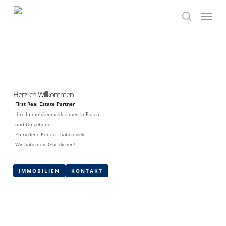
Skip
Menu
to
search
main
content
Herzlich Willkommen
First Real Estate Partner
Ihre Immobilienmaklerinnen in Essen
und Umgebung.
Zufriedene Kunden haben viele.
Wir haben die Glücklichen!
IMMOBILIEN
KONTAKT