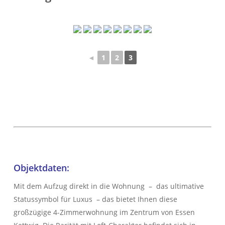
über E wie Exklusive Vermarktung
bis Z wie Zielsicherer Verkaufsabschluss!
WIR KÜMMERN UNS!
IMMOBILIEN
KONTAKT
◄
1
2
3
Objektdaten:
Herzlich Willkommen
First Real Estate Partner
Mit dem Aufzug direkt in die Wohnung – das ultimative
Wir kennen unseren Markt
Statussymbol für Luxus – das bietet Ihnen diese
und sind bestens vernetzt.
Unsere Kunden schätzen
großzügige 4-Zimmerwohnung im Zentrum von Essen
unser persönliches Engagement