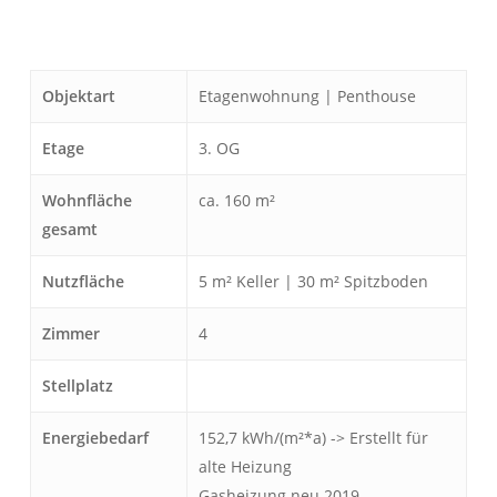
Herzlich Willkommen
First Real Estate Partner
Modernes Mobilitätsmanagement für Unternehmen und Privatpersonen!
Objektart
Etagenwohnung | Penthouse
Sie wollen bei einem Jobwechsel oder Ortswechsel
schnell und reibungslos Fuß fassen?
Etage
3. OG
Wir bieten ein individuelles Rundumsorglospaket!
Wohnfläche
ca. 160 m²
IMMOBILIEN
KONTAKT
gesamt
Nutzfläche
5 m² Keller | 30 m² Spitzboden
Zimmer
4
Stellplatz
Energiebedarf
152,7 kWh/(m²*a) -> Erstellt für
alte Heizung
Herzlich Willkommen
Gasheizung neu 2019