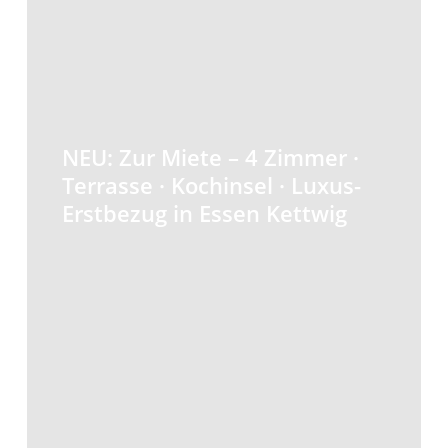
NEU:
Zur
NEU: Zur Miete – 4 Zimmer ·
Miete
Terrasse · Kochinsel · Luxus-
–
Erstbezug in Essen Kettwig
4
Zimmer
·
Terrasse
·
Kochinsel
·
Luxus-
Erstbezug