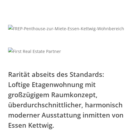
Herzlich Willkommen
First Real Estate Partner
Sie suchen eine Immobilie
die perfekt zu Ihnen passt?
Dann möchten wir Ihre erste Adresse
Rarität abseits des Standards:
für Ihre neue Adresse sein!
Loftige Etagenwohnung mit
IMMOBILIEN
KONTAKT
großzügigem Raumkonzept,
überdurchschnittlicher, harmonisch
moderner Ausstattung inmitten von
Essen Kettwig.