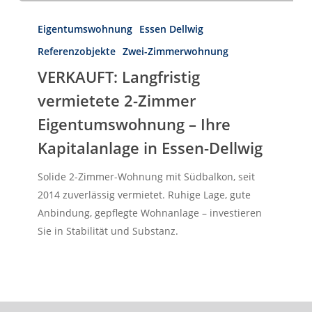
VERKAUFT:
Langfristig
Eigentumswohnung
Essen Dellwig
vermietete
Referenzobjekte
Zwei-Zimmerwohnung
2-
VERKAUFT: Langfristig
Zimmer
vermietete 2-Zimmer
Eigentumswohnung
Herzlich Willkommen
–
Eigentumswohnung – Ihre
First Real Estate Partner
Ihre
Sie suchen eine Immobilie
Kapitalanlage in Essen-Dellwig
die perfekt zu Ihnen passt?
Kapitalanlage
Dann möchten wir Ihre erste Adresse
in
Solide 2-Zimmer-Wohnung mit Südbalkon, seit
für Ihre neue Adresse sein!
Essen-
2014 zuverlässig vermietet. Ruhige Lage, gute
Dellwig
Anbindung, gepflegte Wohnanlage – investieren
IMMOBILIEN
KONTAKT
Sie in Stabilität und Substanz.