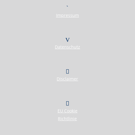
Herzlich Willkommen
Impressum
First Real Estate Partner
Modernes Mobilitätsmanagement für Unternehmen und Privatpersonen!
Sie wollen bei einem Jobwechsel oder Ortswechsel
schnell und reibungslos Fuß fassen?
Wir bieten ein individuelles Rundumsorglospaket!
Datenschutz
IMMOBILIEN
KONTAKT
Disclaimer
EU Cookie
Richtlinie
Herzlich Willkommen