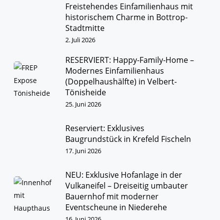
über E wie Exklusive Vermarktung
Freistehendes Einfamilienhaus mit
bis Z wie Zielsicherer Verkaufsabschluss!
historischem Charme in Bottrop-
WIR KÜMMERN UNS!
Stadtmitte
2. Juli 2026
IMMOBILIEN
KONTAKT
RESERVIERT: Happy-Family-Home –
Modernes Einfamilienhaus
(Doppelhaushälfte) in Velbert-
Tönisheide
25. Juni 2026
Reserviert: Exklusives
Baugrundstück in Krefeld Fischeln
17. Juni 2026
Herzlich Willkommen
NEU: Exklusive Hofanlage in der
First Real Estate Partner
Vulkaneifel – Dreiseitig umbauter
Wir kennen unseren Markt
und sind bestens vernetzt.
Bauernhof mit moderner
Unsere Kunden schätzen
Eventscheune in Niederehe
unser persönliches Engagement
16. Juni 2026