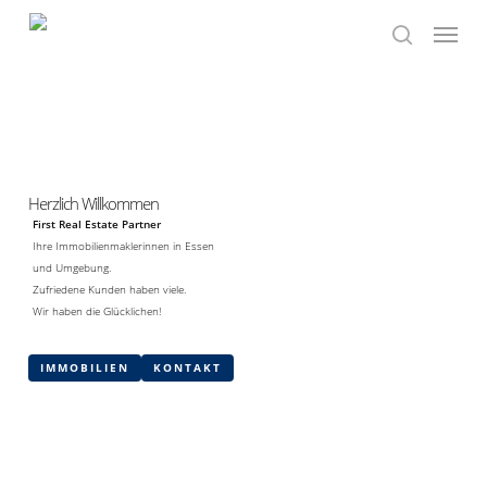
Skip
Menu
to
search
main
content
Herzlich Willkommen
First Real Estate Partner
Ihre Immobilienmaklerinnen in Essen
und Umgebung.
Zufriedene Kunden haben viele.
Wir haben die Glücklichen!
IMMOBILIEN
KONTAKT