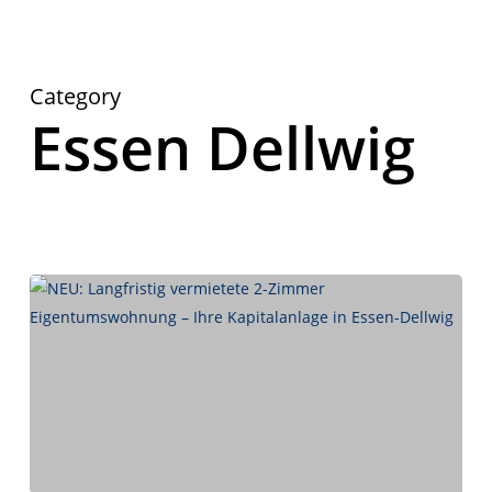
Category
Essen Dellwig
Herzlich Willkommen
First Real Estate Partner
Ihre Immobilienmaklerinnen in Essen
und Umgebung.
Mit Leidenschaft und Know-how kümmern wir uns um
Ihre Immobilienwünsche.
IMMOBILIEN
KONTAKT