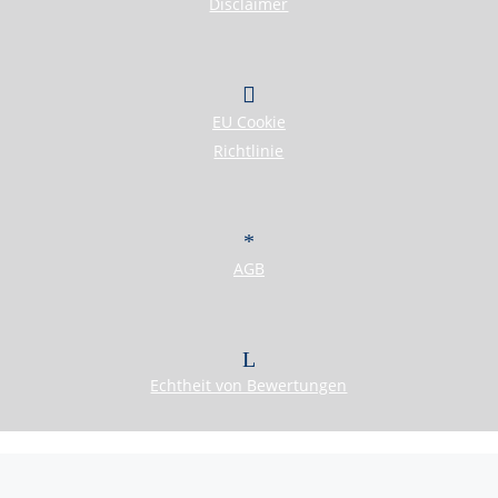
Disclaimer
First Real Estate Partner
Geben Sie Ihre Werte in kompetente Hände!
Sie wollen Ihre Immobilie verkaufen oder vermieten?
Wir legen Wert auf perfekten Service
Sie!
– Wir legen Wert auf
EU Cookie
Richtlinie
IMMOBILIEN
KONTAKT
AGB
Echtheit von Bewertungen
Herzlich Willkommen
First Real Estate Partner
Von A wie After-Sale-Service