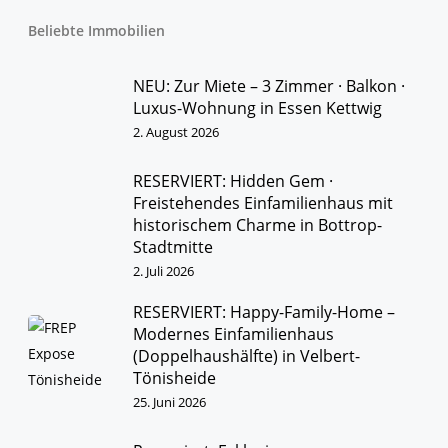
über E wie Exklusive Vermarktung
bis Z wie Zielsicherer Verkaufsabschluss!
Beliebte Immobilien
WIR KÜMMERN UNS!
NEU: Zur Miete – 3 Zimmer · Balkon ·
IMMOBILIEN
KONTAKT
Luxus-Wohnung in Essen Kettwig
2. August 2026
RESERVIERT: Hidden Gem ·
Freistehendes Einfamilienhaus mit
historischem Charme in Bottrop-
Stadtmitte
2. Juli 2026
RESERVIERT: Happy-Family-Home –
Modernes Einfamilienhaus
Herzlich Willkommen
(Doppelhaushälfte) in Velbert-
First Real Estate Partner
Tönisheide
Wir kennen unseren Markt
und sind bestens vernetzt.
25. Juni 2026
Unsere Kunden schätzen
unser persönliches Engagement