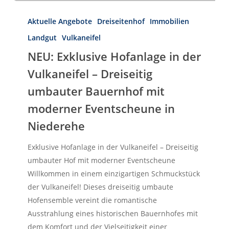
NEU:
Exklusive
Aktuelle Angebote
Dreiseitenhof
Immobilien
Hofanlage
Landgut
Vulkaneifel
in
NEU: Exklusive Hofanlage in der
der
Vulkaneifel – Dreiseitig
Vulkaneifel
Herzlich Willkommen
–
umbauter Bauernhof mit
First Real Estate Partner
Dreiseitig
Sie suchen eine Immobilie
moderner Eventscheune in
die perfekt zu Ihnen passt?
umbauter
Dann möchten wir Ihre erste Adresse
Niederehe
Bauernhof
für Ihre neue Adresse sein!
mit
Exklusive Hofanlage in der Vulkaneifel – Dreiseitig
moderner
IMMOBILIEN
KONTAKT
umbauter Hof mit moderner Eventscheune
Eventscheune
Willkommen in einem einzigartigen Schmuckstück
in
der Vulkaneifel! Dieses dreiseitig umbaute
Niederehe
Hofensemble vereint die romantische
Ausstrahlung eines historischen Bauernhofes mit
dem Komfort und der Vielseitigkeit einer