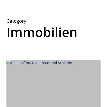
Category
Immobilien
Herzlich Willkommen
First Real Estate Partner
Ihre Immobilienmaklerinnen in Essen
und Umgebung.
Mit Leidenschaft und Know-how kümmern wir uns um
Ihre Immobilienwünsche.
IMMOBILIEN
KONTAKT