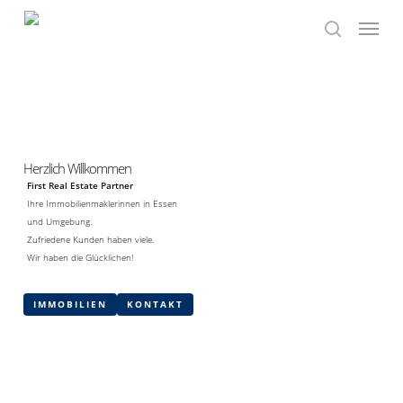
Skip
Menu
to
search
main
content
Herzlich Willkommen
First Real Estate Partner
Ihre Immobilienmaklerinnen in Essen
und Umgebung.
Zufriedene Kunden haben viele.
Wir haben die Glücklichen!
IMMOBILIEN
KONTAKT