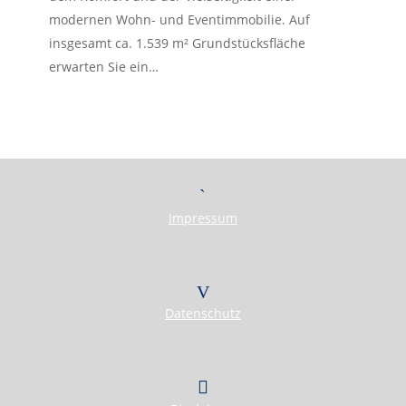
modernen Wohn- und Eventimmobilie. Auf
Herzlich Willkommen
insgesamt ca. 1.539 m² Grundstücksfläche
First Real Estate Partner
erwarten Sie ein…
Modernes Mobilitätsmanagement für Unternehmen und Privatpersonen!
Sie wollen bei einem Jobwechsel oder Ortswechsel
schnell und reibungslos Fuß fassen?
Wir bieten ein individuelles Rundumsorglospaket!
IMMOBILIEN
KONTAKT
Impressum
Datenschutz
Herzlich Willkommen