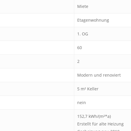
Miete
Etagenwohnung
1. OG
60
2
Modern und renoviert
5 m² Keller
nein
152,7 kWh/(m²*a)
Erstellt für alte Heizung