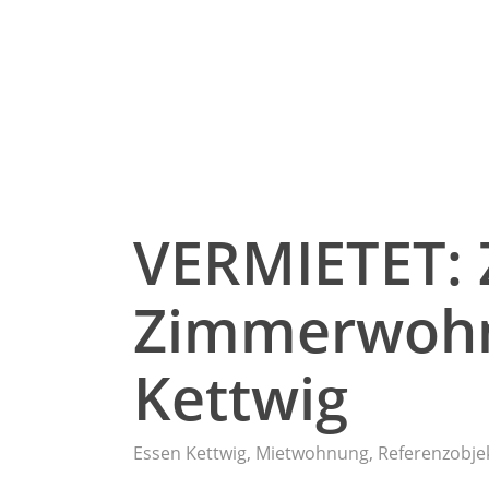
VERMIETET: Z
Zimmerwohn
Kettwig
Essen Kettwig
,
Mietwohnung
,
Referenzobje