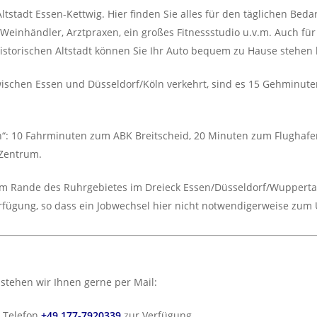
tstadt Essen-Kettwig. Hier finden Sie alles für den täglichen Beda
Weinhändler, Arztpraxen, ein großes Fitnessstudio u.v.m. Auch fü
istorischen Altstadt können Sie Ihr Auto bequem zu Hause stehen 
ischen Essen und Düsseldorf/Köln verkehrt, sind es 15 Gehminute
rin“: 10 Fahrminuten zum ABK Breitscheid, 20 Minuten zum Flughaf
 Zentrum.
 am Rande des Ruhrgebietes im Dreieck Essen/Düsseldorf/Wuppertal
fügung, so dass ein Jobwechsel hier nicht notwendigerweise zu
stehen wir Ihnen gerne per Mail:
 Telefon
+49 177-7920339
z
ur Verfügung.