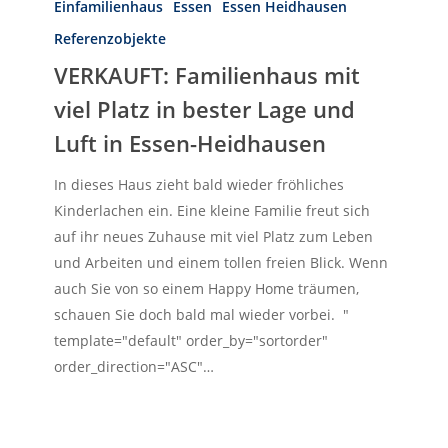
Einfamilienhaus
Essen
Essen Heidhausen
First Real Estate Partner
viel
Geben Sie Ihre Werte in kompetente Hände!
Referenzobjekte
Platz
Sie wollen Ihre Immobilie verkaufen oder vermieten?
VERKAUFT: Familienhaus mit
in
Wir legen Wert auf perfekten Service
Sie!
– Wir legen Wert auf
bester
viel Platz in bester Lage und
Lage
Luft in Essen-Heidhausen
IMMOBILIEN
KONTAKT
und
Luft
In dieses Haus zieht bald wieder fröhliches
in
Kinderlachen ein. Eine kleine Familie freut sich
Essen-
auf ihr neues Zuhause mit viel Platz zum Leben
Heidhausen
und Arbeiten und einem tollen freien Blick. Wenn
auch Sie von so einem Happy Home träumen,
schauen Sie doch bald mal wieder vorbei. "
template="default" order_by="sortorder"
order_direction="ASC"…
Herzlich Willkommen
First Real Estate Partner
Von A wie After-Sale-Service