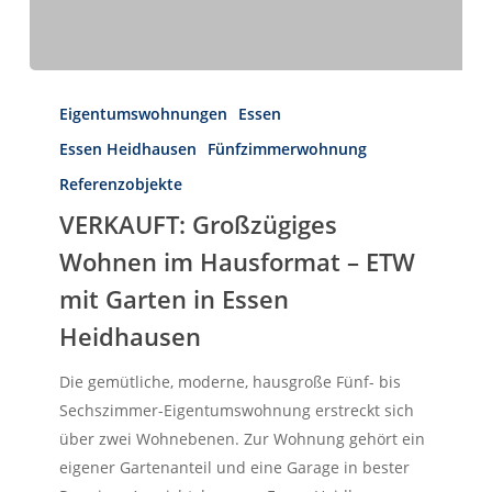
VERKAUFT:
Großzügiges
Eigentumswohnungen
Essen
Wohnen
Essen Heidhausen
Fünfzimmerwohnung
im
Herzlich Willkommen
Referenzobjekte
First Real Estate Partner
Hausformat
Sie suchen eine Immobilie
VERKAUFT: Großzügiges
–
die perfekt zu Ihnen passt?
ETW
Wohnen im Hausformat – ETW
Dann möchten wir Ihre erste Adresse
für Ihre neue Adresse sein!
mit
mit Garten in Essen
Garten
Heidhausen
IMMOBILIEN
KONTAKT
in
Essen
Die gemütliche, moderne, hausgroße Fünf- bis
Heidhausen
Sechszimmer-Eigentumswohnung erstreckt sich
über zwei Wohnebenen. Zur Wohnung gehört ein
eigener Gartenanteil und eine Garage in bester