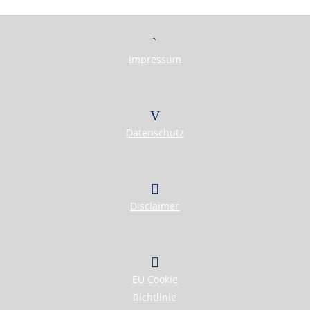
über E wie Exklusive Vermarktung
bis Z wie Zielsicherer Verkaufsabschluss!
WIR KÜMMERN UNS!
Impressum
IMMOBILIEN
KONTAKT
Datenschutz
Disclaimer
Herzlich Willkommen
First Real Estate Partner
Wir kennen unseren Markt
und sind bestens vernetzt.
EU Cookie
Unsere Kunden schätzen
Richtlinie
unser persönliches Engagement