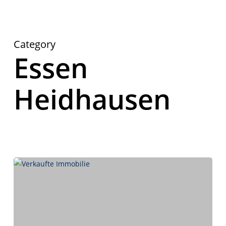
Category
Essen
Herzlich Willkommen
First Real Estate Partner
Heidhausen
Ihre Immobilienmaklerinnen in Essen
und Umgebung.
Mit Leidenschaft und Know-how kümmern wir uns um
Ihre Immobilienwünsche.
IMMOBILIEN
KONTAKT