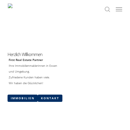
Skip
Menu
to
search
main
content
Herzlich Willkommen
First Real Estate Partner
Ihre Immobilienmaklerinnen in Essen
und Umgebung.
Zufriedene Kunden haben viele.
Wir haben die Glücklichen!
IMMOBILIEN
KONTAKT