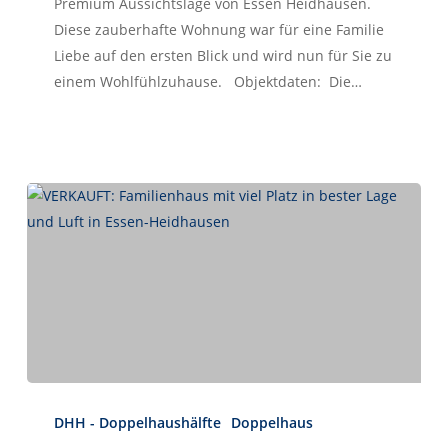
Premium Aussichtslage von Essen Heidhausen.
Diese zauberhafte Wohnung war für eine Familie
Herzlich Willkommen
Liebe auf den ersten Blick und wird nun für Sie zu
First Real Estate Partner
einem Wohlfühlzuhause. Objektdaten: Die…
Modernes Mobilitätsmanagement für Unternehmen und Privatpersonen!
Sie wollen bei einem Jobwechsel oder Ortswechsel
schnell und reibungslos Fuß fassen?
Wir bieten ein individuelles Rundumsorglospaket!
IMMOBILIEN
KONTAKT
VERKAUFT:
Familienhaus
DHH - Doppelhaushälfte
Doppelhaus
Herzlich Willkommen
mit