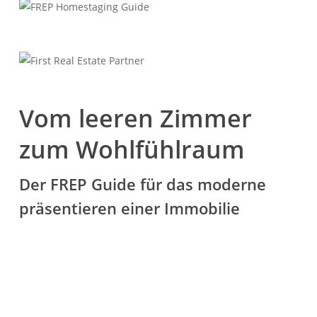
Herzlich Willkommen
Vom leeren Zimmer
First Real Estate Partner
Sie suchen eine Immobilie
zum Wohlfühlraum
die perfekt zu Ihnen passt?
Dann möchten wir Ihre erste Adresse
Der FREP Guide für das
moderne
für Ihre neue Adresse sein!
präsentieren
einer Immobilie
IMMOBILIEN
KONTAKT