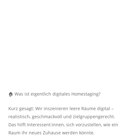
First Real Estate Partner
Geben Sie Ihre Werte in kompetente Hände!
Sie wollen Ihre Immobilie verkaufen oder vermieten?
Wir legen Wert auf perfekten Service
Sie!
– Wir legen Wert auf
IMMOBILIEN
KONTAKT
🏠 Was ist eigentlich digitales Homestaging?
Kurz gesagt: Wir inszenieren leere Räume digital –
realistisch, geschmackvoll und zielgruppengerecht.
Herzlich Willkommen
Das hilft Interessent:innen, sich vorzustellen, wie ein
First Real Estate Partner
Raum ihr neues Zuhause werden könnte.
Von A wie After-Sale-Service