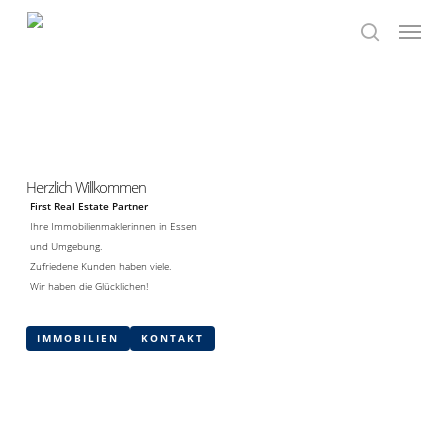
Skip
Menu
to
search
main
content
Herzlich Willkommen
First Real Estate Partner
Ihre Immobilienmaklerinnen in Essen
und Umgebung.
Zufriedene Kunden haben viele.
Wir haben die Glücklichen!
IMMOBILIEN
KONTAKT