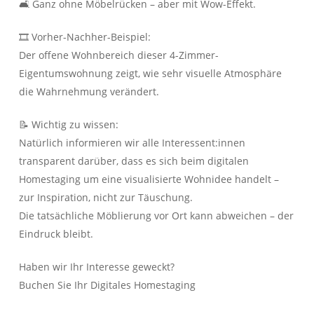
🛋️ Ganz ohne Möbelrücken – aber mit Wow-Effekt.
über E wie Exklusive Vermarktung
bis Z wie Zielsicherer Verkaufsabschluss!
WIR KÜMMERN UNS!
🎞️ Vorher-Nachher-Beispiel:
Der offene Wohnbereich dieser 4-Zimmer-
IMMOBILIEN
KONTAKT
Eigentumswohnung zeigt, wie sehr visuelle Atmosphäre
die Wahrnehmung verändert.
📝 Wichtig zu wissen:
Natürlich informieren wir alle Interessent:innen
transparent darüber, dass es sich beim digitalen
Homestaging um eine visualisierte Wohnidee handelt –
zur Inspiration, nicht zur Täuschung.
Die tatsächliche Möblierung vor Ort kann abweichen – der
Eindruck bleibt.
Herzlich Willkommen
First Real Estate Partner
Wir kennen unseren Markt
Haben wir Ihr Interesse geweckt?
und sind bestens vernetzt.
Buchen Sie Ihr Digitales Homestaging
Unsere Kunden schätzen
unser persönliches Engagement