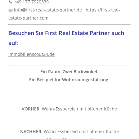
📞 +49 177 7920339
und unser hohes Verantwortungsbewusstsein.
📧 info@first-real-estate-partner.de · https://first-real-
estate-partner.com
IMMOBILIEN
KONTAKT
Besuchen Sie First Real Estate Partner auch
auf:
Immobilienscout24.de
Ein Raum. Zwei Blickwinkel.
Ein Beispiel für Wohnraumgestaltung:
VORHER:
Wohn-Essbereich mit offener Küche
NACHHER:
Wohn-Essbereich mit offener Küche