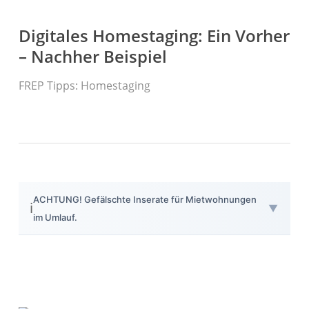
Digitales Homestaging: Ein Vorher
– Nachher Beispiel
FREP Tipps: Homestaging
Herzlich Willkommen
First Real Estate Partner
Ihre Immobilienmaklerinnen in Essen
und Umgebung.
Mit Leidenschaft und Know-how kümmern wir uns um
Ihre Immobilienwünsche.
ACHTUNG! Gefälschte Inserate für Mietwohnungen
IMMOBILIEN
KONTAKT
ℹ️
▼
im Umlauf.