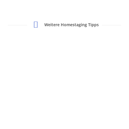
Weitere Homestaging Tipps
Digitales
Homestaging:
Ein
Vorher
–
Nachher
Beispiel